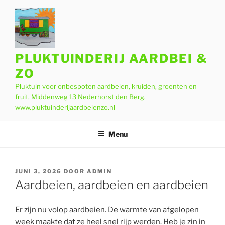
Ga
naar
de
inhoud
PLUKTUINDERIJ AARDBEI &
ZO
Pluktuin voor onbespoten aardbeien, kruiden, groenten en
fruit, Middenweg 13 Nederhorst den Berg.
www.pluktuinderijaardbeienzo.nl
Menu
GEPLAATST
JUNI 3, 2026
DOOR
ADMIN
OP
Aardbeien, aardbeien en aardbeien
Er zijn nu volop aardbeien. De warmte van afgelopen
week maakte dat ze heel snel rijp werden. Heb je zin in