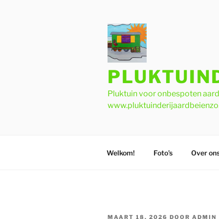
Ga
naar
de
inhoud
PLUKTUIND
Pluktuin voor onbespoten aardb
www.pluktuinderijaardbeienzo.
Welkom!
Foto’s
Over on
GEPLAATST
MAART 18, 2026
DOOR
ADMIN