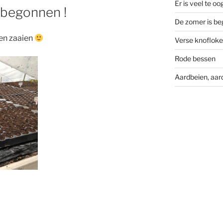
Er is veel te oo
 begonnen !
De zomer is be
 en zaaien
Verse knoflok
Rode bessen
Aardbeien, aar