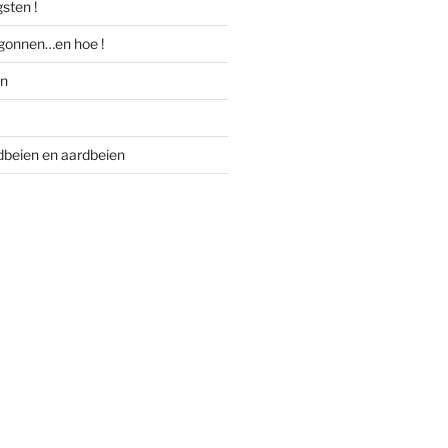
gsten !
gonnen…en hoe !
en
dbeien en aardbeien