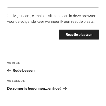
Mijn naam, e-mail en site opslaan in deze browser
voor de volgende keer wanneer ik een reactie plaats.
Bericht
Vorig
VORIGE
navigatie
bericht
Rode bessen
Volgend
VOLGENDE
bericht
De zomer is begonnen…en hoe !