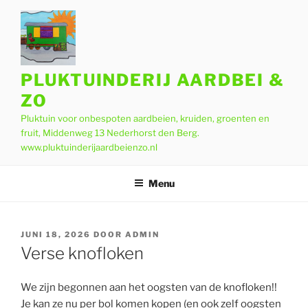
Ga
naar
de
inhoud
PLUKTUINDERIJ AARDBEI &
ZO
Pluktuin voor onbespoten aardbeien, kruiden, groenten en
fruit, Middenweg 13 Nederhorst den Berg.
www.pluktuinderijaardbeienzo.nl
Menu
GEPLAATST
JUNI 18, 2026
DOOR
ADMIN
OP
Verse knofloken
We zijn begonnen aan het oogsten van de knofloken!!
Je kan ze nu per bol komen kopen (en ook zelf oogsten